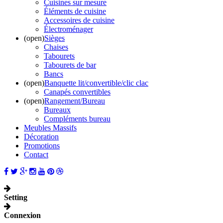
Cuisines sur mesure
Éléments de cuisine
Accessoires de cuisine
Électroménager
(open)
Sièges
Chaises
Tabourets
Tabourets de bar
Bancs
(open)
Banquette lit/convertible/clic clac
Canapés convertibles
(open)
Rangement/Bureau
Bureaux
Compléments bureau
Meubles Massifs
Décoration
Promotions
Contact
Setting
Connexion