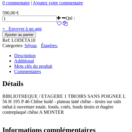
0 commentaire
|
Ajoutez votre commentaire
590,00 €
Qté :
+ Envoyer à un ami
Ajouter au panier
Ref:
LODETA10
Categories:
Séjour
,
Étagères
,
Description
Additional
Mots clés du produit
Commentaires
Détails
BIBLIOTHEQUE / ETAGERE 1 TIROIRS SANS POIGNEE L
56 H 195 P 46 Chêne huilé - plateau latté chêne - tiroirs sur rails
métal à ouverture totale. fonds, cotés, fonds tiroirs et étagère
contreplaqué chêne A MONTER
Informations complémentaires