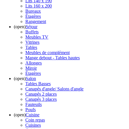
Lits 140 x 190
Lits 160 x 200
Bureaux
Étagères
Rangement
(open)
Séjour
Buffets
Meubles TV
Vitrines
Tables
Meubles de complément
Mange debout - Tables hautes
Allonges
Miroir
Étagères
(open)
Salon
Tables Basses
Canapés d'angle/ Salons d'angle
Canapés 2 places
Canapés 3 places
Fauteuils
Poufs
(open)
Cuisine
Coin repas
Cuisines